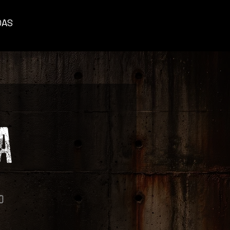
DAS
A
o