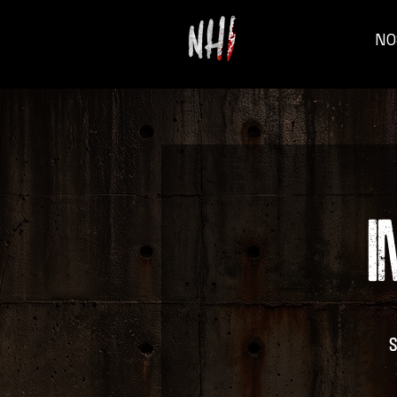
NO
I
s