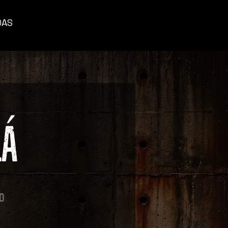
DAS
LÁ
o