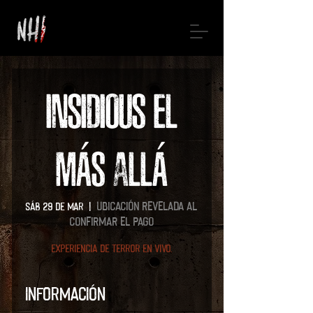
INSIDIOUS EL
MÁS ALLÁ
Ubicación revelada al
sáb 29 de mar
  |  
confirmar el pago
Experiencia de terror en vivo.
Información