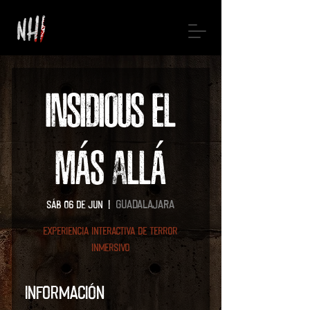
INSIDIOUS EL
MÁS ALLÁ
Guadalajara
sáb 06 de jun
  |  
Experiencia interactiva de terror
inmersivo
Información