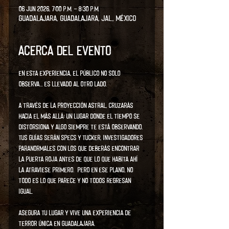
06 jun 2026, 7:00 p.m. – 8:30 p.m.
Guadalajara, Guadalajara, Jal., México
Acerca del evento
En esta experiencia, el público no solo 
observa… Es llevado al otro lado. 
A través de la proyección astral, cruzarás 
hacia el Más Allá: un lugar donde el tiempo se 
distorsiona y algo siempre te está observando. 
Tus guías serán Specs y Tucker, investigadores 
paranormales con los que deberás encontrar 
la puerta roja antes de que lo que habita ahí 
la atraviese primero.  Pero en ese plano, no 
todo es lo que parece y no todos regresan 
igual. 
Asegura tu lugar y vive una experiencia de 
terror única en Guadalajara.