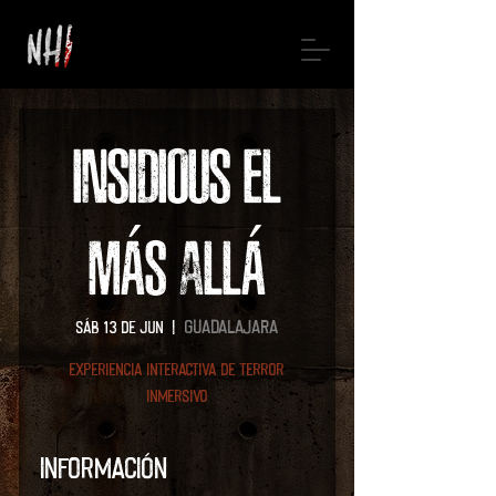
INSIDIOUS EL
MÁS ALLÁ
Guadalajara
sáb 13 de jun
  |  
Experiencia interactiva de terror
inmersivo
Información